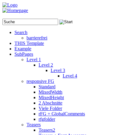
Search
barrierefrei
THIS Template
Example
SubPages
Level 1
Level 2
Level 3
Level 4
responsive FG
Standard
MixedWidth
MixedHeight
2 Abschnitte
Viele Folder
rFG + GlobalComments
rfgfolder
Teasers
Teasers2