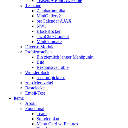
Teasers + Font Awesome
Testzone
Ziehharmomika
MiniGallery2
proCalendar AJAX
NWI
BlockRocker
TwoClickContent
MiniCompare
Diverse Module
Problemstellen
Ein ziemlich langer Menüpunkt
Bild
Responsive Table
Wunderblock
section-picker-n
znip Merkzettel
Bastelecke
Emoji-Test
Itemz
About
Functional
Team
Stundenplan
Menu Card w. Pictures