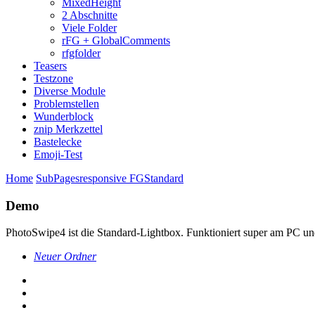
MixedHeight
2 Abschnitte
Viele Folder
rFG + GlobalComments
rfgfolder
Teasers
Testzone
Diverse Module
Problemstellen
Wunderblock
znip Merkzettel
Bastelecke
Emoji-Test
Home
SubPages
responsive FG
Standard
Demo
PhotoSwipe4 ist die Standard-Lightbox. Funktioniert super am PC u
Neuer Ordner