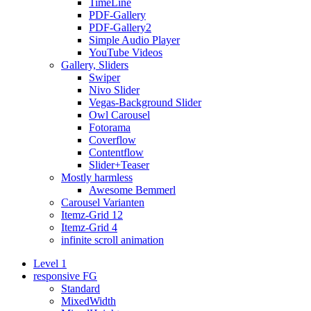
TimeLine
PDF-Gallery
PDF-Gallery2
Simple Audio Player
YouTube Videos
Gallery, Sliders
Swiper
Nivo Slider
Vegas-Background Slider
Owl Carousel
Fotorama
Coverflow
Contentflow
Slider+Teaser
Mostly harmless
Awesome Bemmerl
Carousel Varianten
Itemz-Grid 12
Itemz-Grid 4
infinite scroll animation
Level 1
responsive FG
Standard
MixedWidth