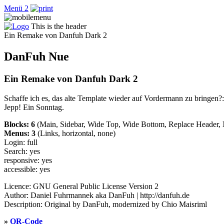
Menü 2
This is the header
Ein Remake von Danfuh Dark 2
DanFuh Nue
Ein Remake von Danfuh Dark 2
Schaffe ich es, das alte Template wieder auf Vordermann zu bringen?:
Jepp! Ein Sonntag.
Blocks: 6
(Main, Sidebar, Wide Top, Wide Bottom, Replace Header,
Menus: 3
(Links, horizontal, none)
Login: full
Search: yes
responsive: yes
accessible: yes
Licence: GNU General Public License Version 2
Author: Daniel Fuhrmannek aka DanFuh | http://danfuh.de
Description: Original by DanFuh, modernized by Chio Maisriml
»
QR-Code