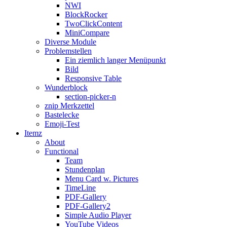
NWI
BlockRocker
TwoClickContent
MiniCompare
Diverse Module
Problemstellen
Ein ziemlich langer Menüpunkt
Bild
Responsive Table
Wunderblock
section-picker-n
znip Merkzettel
Bastelecke
Emoji-Test
Itemz
About
Functional
Team
Stundenplan
Menu Card w. Pictures
TimeLine
PDF-Gallery
PDF-Gallery2
Simple Audio Player
YouTube Videos