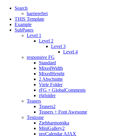
Search
barrierefrei
THIS Template
Example
SubPages
Level 1
Level 2
Level 3
Level 4
responsive FG
Standard
MixedWidth
MixedHeight
2 Abschnitte
Viele Folder
rFG + GlobalComments
rfgfolder
Teasers
Teasers2
Teasers + Font Awesome
Testzone
Ziehharmomika
MiniGallery2
proCalendar AJAX