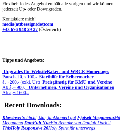
Flexibel: Jedes Angebot enthält alle vorigen und wir können
jederzeit Up- oder Downgraden.
Kontaktiere mich!
media(at)beesign(dot)com
+43 676 948 29 27
(Österreich)
Tipps und Angebote:
Upgrades für WebsiteBaker- und WBCE Homepages
Pauschal â‚¬ 100,-
Starthilfe für Selbermacher
â‚¬ 200,- (exkl. Ust)
Preisgünstig für KMU und Vereine
Ab â‚¬ 900,-
Unternehmen, Vereine und Organisationen
Ab â‚¬ 1600,-
Recent Downloads:
Klawinver
Schlicht, klar, funktioniert gut
Fjatselt Megamenu
Mit
Megamenü
DanFuh Nue
Ein Remake von Danfuh Dark 2
ThisHoly Responsive 26
Holy Spirit für unterwegs