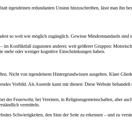
Statt irgendeinen redundanten Unsinn hinzuschreiben, lässt man ihn besse
ndest so weit wie möglich zugänglich. Gewisse Mindeststandards sind e
er – im Konfliktfall zugunsten anderer, weit größerer Gruppen: Motori
die mehr oder weniger kognitive Einschränkungen haben.
iften. Nicht von irgendeinem Hintergrundwissen ausgehen. Klare Glieder
chtendes Vorbild. Als Ausrede kann mir dienen: Diese Website behand
bei der Feuerwehr, bei Vereinen, in Religionsgemeinschaften, aber auch
rständlich vermitteln.
n Websites Schwierigkeiten, den Sinn der Seite zu erkennen – und zu v