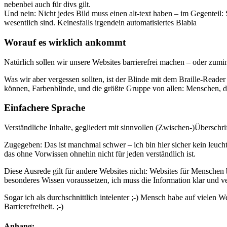
nebenbei auch für divs gilt.
Und nein: Nicht jedes Bild muss einen alt-text haben – im Gegenteil: 
wesentlich sind. Keinesfalls irgendein automatisiertes Blabla
Worauf es wirklich ankommt
Natürlich sollen wir unsere Websites barrierefrei machen – oder zumi
Was wir aber vergessen sollten, ist der Blinde mit dem Braille-Read
können, Farbenblinde, und die größte Gruppe von allen: Menschen, 
Einfachere Sprache
Verständliche Inhalte, gegliedert mit sinnvollen (Zwischen-)Überschr
Zugegeben: Das ist manchmal schwer – ich bin hier sicher kein leu
das ohne Vorwissen ohnehin nicht für jeden verständlich ist.
Diese Ausrede gilt für andere Websites nicht: Websites für Menschen 
besonderes Wissen voraussetzen, ich muss die Information klar und ve
Sogar ich als durchschnittlich intelenter ;-) Mensch habe auf viele
Barrierefreiheit. ;-)
Anhang: