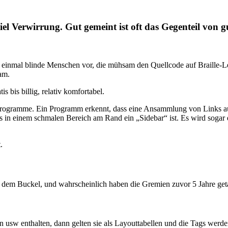
viel Verwirrung. Gut gemeint ist oft das Gegenteil von 
t einmal blinde Menschen vor, die mühsam den Quellcode auf Braille-L
am.
 bis billig, relativ komfortabel.
Programme. Ein Programm erkennt, dass eine Ansammlung von Links auf 
as in einem schmalen Bereich am Rand ein „Sidebar“ ist. Es wird sogar e
.
auf dem Buckel, und wahrscheinlich haben die Gremien zuvor 5 Jahre get
on usw enthalten, dann gelten sie als Layouttabellen und die Tags werden