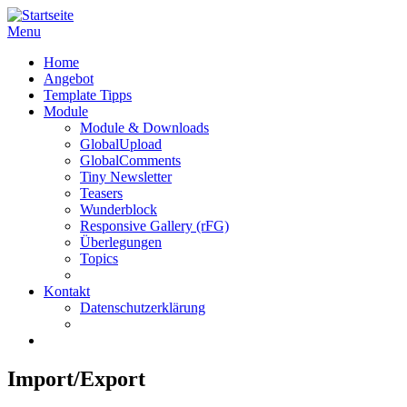
Menu
Home
Angebot
Template Tipps
Module
Module & Downloads
GlobalUpload
GlobalComments
Tiny Newsletter
Teasers
Wunderblock
Responsive Gallery (rFG)
Überlegungen
Topics
Kontakt
Datenschutzerklärung
Import/Export