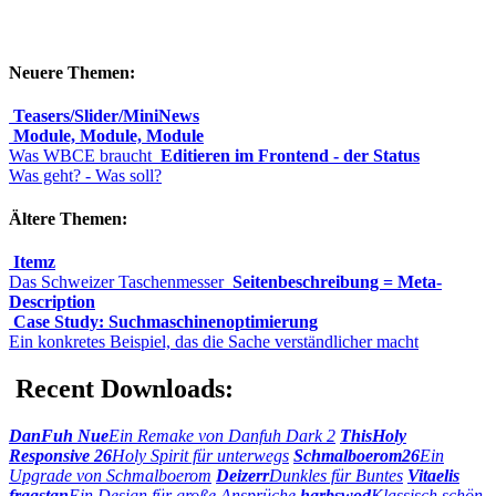
Neuere Themen:
Teasers/Slider/MiniNews
Module, Module, Module
Was WBCE braucht
Editieren im Frontend - der Status
Was geht? - Was soll?
Ältere Themen:
Itemz
Das Schweizer Taschenmesser
Seitenbeschreibung = Meta-
Description
Case Study: Suchmaschinenoptimierung
Ein konkretes Beispiel, das die Sache verständlicher macht
Recent Downloads:
DanFuh Nue
Ein Remake von Danfuh Dark 2
ThisHoly
Responsive 26
Holy Spirit für unterwegs
Schmalboerom26
Ein
Upgrade von Schmalboerom
Deizerr
Dunkles für Buntes
Vitaelis
fragstan
Ein Design für große Ansprüche
harbswod
Klassisch schön