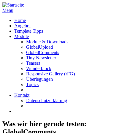
Menu
Home
Angebot
Template Tipps
Module
Module & Downloads
GlobalUpload
GlobalComments
Tiny Newsletter
Teasers
Wunderblock
Responsive Gallery (rFG)
Überlegungen
Topics
Kontakt
Datenschutzerklärung
Was wir hier gerade testen:
GlobalComments